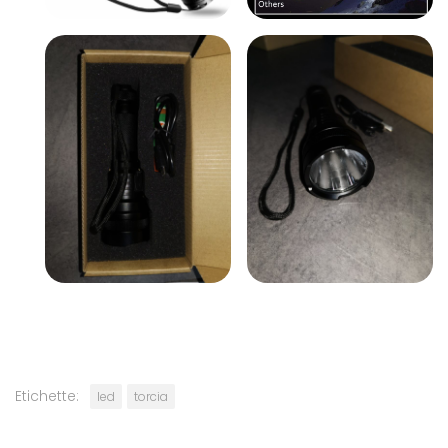
Etichette:
led
torcia