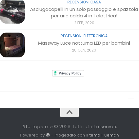
RECENSIONI CASA
Asciugacapelli in un solo passaggio e spazzola
per aria calda 4 in 1 elettrica!
2 FEB, 2020
RECENSIONI ELETTRONICA
Massway Luce notturna LED per bambini
28 GEN, 2020
#tuttoperme © 2026. Tutti i diritti riservati.
Powered by
- Progettato con il
tema Hueman