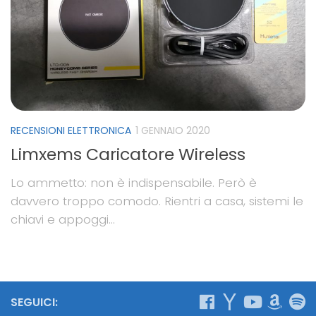
RECENSIONI ELETTRONICA
1 GENNAIO 2020
Limxems Caricatore Wireless
Lo ammetto: non è indispensabile. Però è
davvero troppo comodo. Rientri a casa, sistemi le
chiavi e appoggi...
SEGUICI: