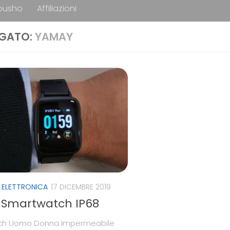
ousho
Affiliazioni
GATO:
YAMAY
 ELETTRONICA
17 DICEMBRE 2019
Smartwatch IP68
ch Uomo Donna Impermeabile