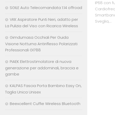
IP68 con fu
SGILE Auto Telecomandata 1:14 offroad
Cardiofreq
Smartband 
VKK Aspiratore Punti Neri, adatto per
Sveglia,...
La Pulizia del Viso con Ricarica Wireless
Gimdumasa Occhiali Per Guida
Visione Notturna Antiriflesso Polarizzati
Professionali GI788
PiAEK Elettrostimolatore di nuova
generazione per addominali, braccia e
gambe
KALPAS Fascia Porta Bambino Easy On,
Taglia Unica Unisex
Beexcellent Cuffie Wireless Bluetooth