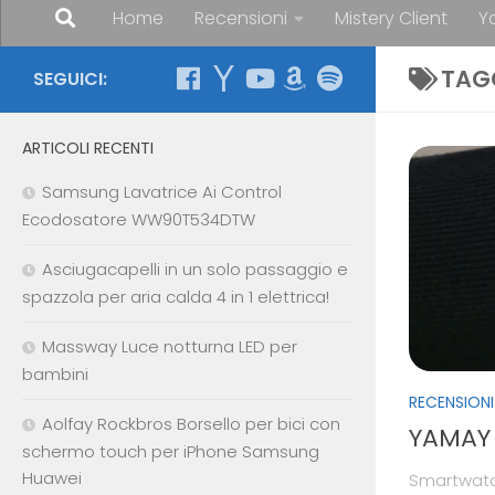
Home
Recensioni
Mistery Client
Y
TAG
SEGUICI:
ARTICOLI RECENTI
Samsung Lavatrice Ai Control
Ecodosatore WW90T534DTW
Asciugacapelli in un solo passaggio e
spazzola per aria calda 4 in 1 elettrica!
Massway Luce notturna LED per
bambini
RECENSIONI
Aolfay Rockbros Borsello per bici con
YAMAY 
schermo touch per iPhone Samsung
Huawei
Smartwat