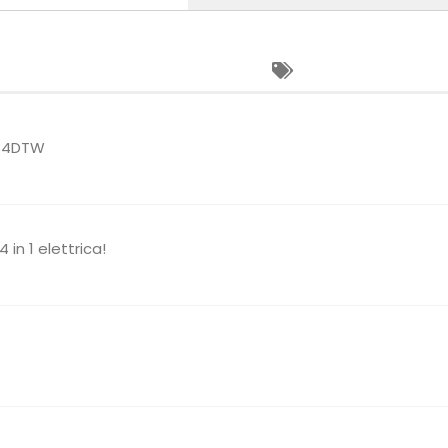
534DTW
in 1 elettrica!